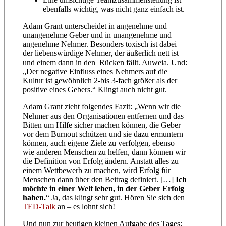
ebenfalls wichtig, was nicht ganz einfach ist.
Adam Grant unterscheidet in angenehme und
unangenehme Geber und in unangenehme und
angenehme Nehmer. Besonders toxisch ist dabei
der liebenswürdige Nehmer, der äußerlich nett ist
und einem dann in den Rücken fällt. Auweia. Und:
„Der negative Einfluss eines Nehmers auf die
Kultur ist gewöhnlich 2-bis 3-fach größer als der
positive eines Gebers.“ Klingt auch nicht gut.
Adam Grant zieht folgendes Fazit: „Wenn wir die
Nehmer aus den Organisationen entfernen und das
Bitten um Hilfe sicher machen können, die Geber
vor dem Burnout schützen und sie dazu ermuntern
können, auch eigene Ziele zu verfolgen, ebenso
wie anderen Menschen zu helfen, dann können wir
die Definition von Erfolg ändern. Anstatt alles zu
einem Wettbewerb zu machen, wird Erfolg für
Menschen dann über den Beitrag definiert. […]
Ich
möchte in einer Welt leben, in der Geber Erfolg
haben.
“ Ja, das klingt sehr gut. Hören Sie sich den
TED-Talk
an – es lohnt sich!
Und nun zur heutigen kleinen Aufgabe des Tages: