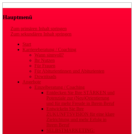
Laufbahn- und Karriereberatung
Gaby Regler
Hauptmenü
Zum primären Inhalt springen
Zum sekundären Inhalt springen
Start
Karriereberatung / Coaching
Wann sinnvoll?
Ihr Nutzen
Für Frauen
Für Abiturientinnen und Abiturienten
Downloads
Angebote
Einzelberatung / Coaching
Entdecken Sie Ihre STÄRKEN und
Potenziale zur (Neu)Orientierung
und für mehr Freude in Ihrem Beruf
Entwickeln Sie Ihre
ZUKUNFTSVISION für eine klare
Zielrichtung und mehr Erfolg in
Ihrem Beruf
SELBSTMARKETING: