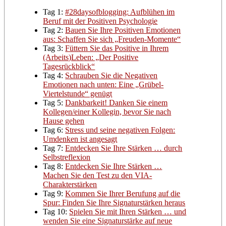
Tag 1:
#28daysofblogging: Aufblühen im
Beruf mit der Positiven Psychologie
Tag 2:
Bauen Sie Ihre Positiven Emotionen
aus: Schaffen Sie sich „Freuden-Momente“
Tag 3:
Füttern Sie das Positive in Ihrem
(Arbeits)Leben: „Der Positive
Tagesrückblick“
Tag 4:
Schrauben Sie die Negativen
Emotionen nach unten: Eine „Grübel-
Viertelstunde“ genügt
Tag 5:
Dankbarkeit! Danken Sie einem
Kollegen/einer Kollegin, bevor Sie nach
Hause gehen
Tag 6:
Stress und seine negativen Folgen:
Umdenken ist angesagt
Tag 7:
Entdecken Sie Ihre Stärken … durch
Selbstreflexion
Tag 8:
Entdecken Sie Ihre Stärken …
Machen Sie den Test zu den VIA-
Charakterstärken
Tag 9:
Kommen Sie Ihrer Berufung auf die
Spur: Finden Sie Ihre Signaturstärken heraus
Tag 10:
Spielen Sie mit Ihren Stärken … und
wenden Sie eine Signaturstärke auf neue