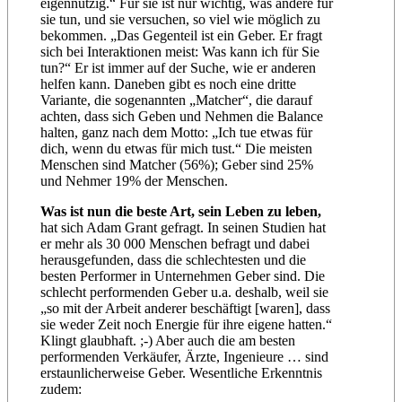
eigennützig.“ Für sie ist nur wichtig, was andere für
sie tun, und sie versuchen, so viel wie möglich zu
bekommen. „Das Gegenteil ist ein Geber. Er fragt
sich bei Interaktionen meist: Was kann ich für Sie
tun?“ Er ist immer auf der Suche, wie er anderen
helfen kann. Daneben gibt es noch eine dritte
Variante, die sogenannten „Matcher“, die darauf
achten, dass sich Geben und Nehmen die Balance
halten, ganz nach dem Motto: „Ich tue etwas für
dich, wenn du etwas für mich tust.“ Die meisten
Menschen sind Matcher (56%); Geber sind 25%
und Nehmer 19% der Menschen.
Was ist nun die beste Art, sein Leben zu leben,
hat sich Adam Grant gefragt. In seinen Studien hat
er mehr als 30 000 Menschen befragt und dabei
herausgefunden, dass die schlechtesten und die
besten Performer in Unternehmen Geber sind. Die
schlecht performenden Geber u.a. deshalb, weil sie
„so mit der Arbeit anderer beschäftigt [waren], dass
sie weder Zeit noch Energie für ihre eigene hatten.“
Klingt glaubhaft. ;-) Aber auch die am besten
performenden Verkäufer, Ärzte, Ingenieure … sind
erstaunlicherweise Geber. Wesentliche Erkenntnis
zudem: