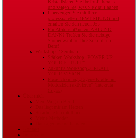
Kristallisieren Sie Ihr Profil heraus
und zeigen Sie, was Sie drauf haben
Überzeugen Sie mit Ihrer
professionellen BEWERBUNG und
erhalten Sie den neuen Job
Für Abiturient*innen: ABI UND
DANN? Treffen Sie die richtige
Studienwahl für Ihre Zukunft im
Beruf
Workshops / Seminare
Stärken-Workshop „POWER UP
YOUR FUTURE“
Zukunfts-Workshop „CREATE
YOUR VISION“
Präsenztraining „Eigene Kräfte mit
Mottozielen aktivieren“ (Integrata
Cegos)
Über mich
Mein Weg im Beruf
Das liegt mir am Herzen
So arbeite ich mit Ihnen
Meine Methoden
Das sagen meine Kunden
Kontakt
Impressum