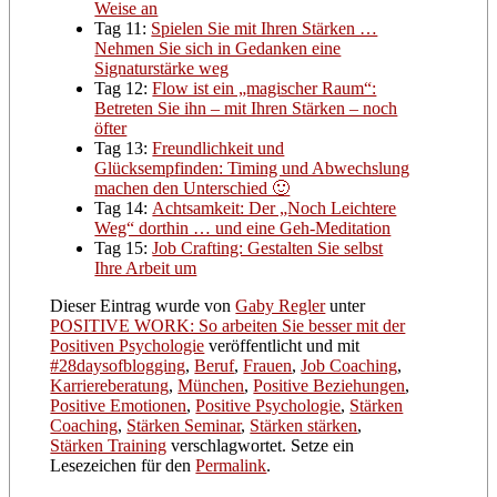
Weise an
Tag 11:
Spielen Sie mit Ihren Stärken …
Nehmen Sie sich in Gedanken eine
Signaturstärke weg
Tag 12:
Flow ist ein „magischer Raum“:
Betreten Sie ihn – mit Ihren Stärken – noch
öfter
Tag 13:
Freundlichkeit und
Glücksempfinden: Timing und Abwechslung
machen den Unterschied 🙂
Tag 14:
Achtsamkeit: Der „Noch Leichtere
Weg“ dorthin … und eine Geh-Meditation
Tag 15:
Job Crafting: Gestalten Sie selbst
Ihre Arbeit um
Dieser Eintrag wurde von
Gaby Regler
unter
POSITIVE WORK: So arbeiten Sie besser mit der
Positiven Psychologie
veröffentlicht und mit
#28daysofblogging
,
Beruf
,
Frauen
,
Job Coaching
,
Karriereberatung
,
München
,
Positive Beziehungen
,
Positive Emotionen
,
Positive Psychologie
,
Stärken
Coaching
,
Stärken Seminar
,
Stärken stärken
,
Stärken Training
verschlagwortet. Setze ein
Lesezeichen für den
Permalink
.