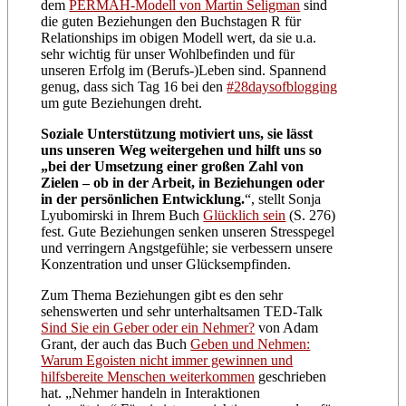
dem
PERMAH-Modell von Martin Seligman
sind
die guten Beziehungen den Buchstagen R für
Relationships im obigen Modell wert, da sie u.a.
sehr wichtig für unser Wohlbefinden und für
unseren Erfolg im (Berufs-)Leben sind. Spannend
genug, dass sich Tag 16 bei den
#28daysofblogging
um gute Beziehungen dreht.
Soziale Unterstützung motiviert uns, sie lässt
uns unseren Weg weitergehen und hilft uns so
„bei der Umsetzung einer großen Zahl von
Zielen – ob in der Arbeit, in Beziehungen oder
in der persönlichen Entwicklung.
“, stellt Sonja
Lyubomirski in Ihrem Buch
Glücklich sein
(S. 276)
fest. Gute Beziehungen senken unseren Stresspegel
und verringern Angstgefühle; sie verbessern unsere
Konzentration und unser Glücksempfinden.
Zum Thema Beziehungen gibt es den sehr
sehenswerten und sehr unterhaltsamen TED-Talk
Sind Sie ein Geber oder ein Nehmer?
von Adam
Grant, der auch das Buch
Geben und Nehmen:
Warum Egoisten nicht immer gewinnen und
hilfsbereite Menschen weiterkommen
geschrieben
hat. „Nehmer handeln in Interaktionen