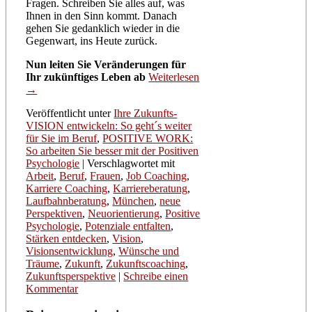
Fragen. Schreiben Sie alles auf, was
Ihnen in den Sinn kommt. Danach
gehen Sie gedanklich wieder in die
Gegenwart, ins Heute zurück.
Nun leiten Sie Veränderungen für
Ihr zukünftiges Leben ab
Weiterlesen
→
Veröffentlicht unter
Ihre Zukunfts-
VISION entwickeln: So geht´s weiter
für Sie im Beruf
,
POSITIVE WORK:
So arbeiten Sie besser mit der Positiven
Psychologie
|
Verschlagwortet mit
Arbeit
,
Beruf
,
Frauen
,
Job Coaching
,
Karriere Coaching
,
Karriereberatung
,
Laufbahnberatung
,
München
,
neue
Perspektiven
,
Neuorientierung
,
Positive
Psychologie
,
Potenziale entfalten
,
Stärken entdecken
,
Vision
,
Visionsentwicklung
,
Wünsche und
Träume
,
Zukunft
,
Zukunftscoaching
,
Zukunftsperspektive
|
Schreibe einen
Kommentar