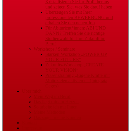
Kristallisieren Sie Ihr Profil heraus
und zeigen Sie, was Sie drauf haben
Überzeugen Sie mit Ihrer
professionellen BEWERBUNG und
erhalten Sie den neuen Job
Für Abiturient*innen: ABI UND
DANN? Treffen Sie die richtige
Studienwahl für Ihre Zukunft im
Beruf
Workshops / Seminare
Stärken-Workshop „POWER UP
YOUR FUTURE“
Zukunfts-Workshop „CREATE
YOUR VISION“
Präsenztraining „Eigene Kräfte mit
Mottozielen aktivieren“ (Integrata
Cegos)
Über mich
Mein Weg im Beruf
Das liegt mir am Herzen
So arbeite ich mit Ihnen
Meine Methoden
Das sagen meine Kunden
Kontakt
Impressum