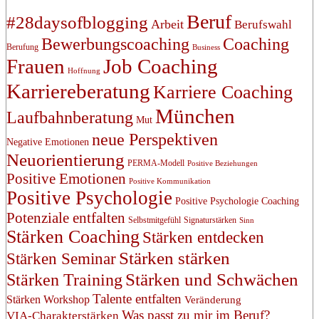
Beruf
#28daysofblogging
Arbeit
Berufswahl
Bewerbungscoaching
Coaching
Berufung
Business
Frauen
Job Coaching
Hoffnung
Karriereberatung
Karriere Coaching
München
Laufbahnberatung
Mut
neue Perspektiven
Negative Emotionen
Neuorientierung
PERMA-Modell
Positive Beziehungen
Positive Emotionen
Positive Kommunikation
Positive Psychologie
Positive Psychologie Coaching
Potenziale entfalten
Selbstmitgefühl
Signaturstärken
Sinn
Stärken Coaching
Stärken entdecken
Stärken stärken
Stärken Seminar
Stärken und Schwächen
Stärken Training
Talente entfalten
Stärken Workshop
Veränderung
Was passt zu mir im Beruf?
VIA-Charakterstärken