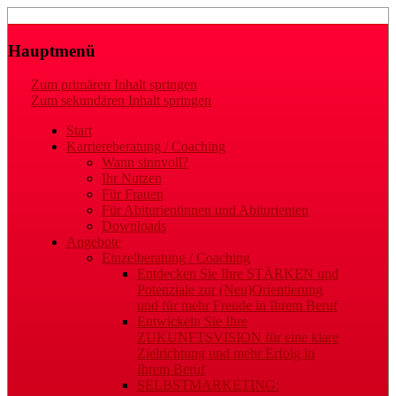
Laufbahn- und Karriereberatung
Gaby Regler
Hauptmenü
Zum primären Inhalt springen
Zum sekundären Inhalt springen
Start
Karriereberatung / Coaching
Wann sinnvoll?
Ihr Nutzen
Für Frauen
Für Abiturientinnen und Abiturienten
Downloads
Angebote
Einzelberatung / Coaching
Entdecken Sie Ihre STÄRKEN und
Potenziale zur (Neu)Orientierung
und für mehr Freude in Ihrem Beruf
Entwickeln Sie Ihre
ZUKUNFTSVISION für eine klare
Zielrichtung und mehr Erfolg in
Ihrem Beruf
SELBSTMARKETING: