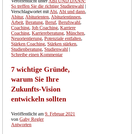
Veröffentlicht unter
ABI UND DANN:
So treffen Sie die richtige Studienwahl
|
Verschlagwortet mit
Abi
,
Abi und dann
,
Abitur
,
Abiturienten
,
Abiturientinnen
,
Arbeit
,
Beratung
,
Beruf
,
Berufswahl
,
Coaching
,
Job Coaching
,
Karriere
Coaching
,
Karriereberatung
,
München
,
Neuorientierung
,
Potenziale entfalten
,
Stärken Coaching
,
Stärken stärken
,
Studienberatung
,
Studienwahl
|
Schreibe einen Kommentar
7 wichtige Gründe,
warum Sie Ihre
Zukunfts-Vision
entwickeln sollten
Veröffentlicht am
9. Februar 2021
von
Gaby Regler
Antworten