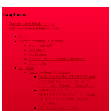
Laufbahn- und Karriereberatung
Gaby Regler
Hauptmenü
Zum primären Inhalt springen
Zum sekundären Inhalt springen
Start
Karriereberatung / Coaching
Wann sinnvoll?
Ihr Nutzen
Für Frauen
Für Abiturientinnen und Abiturienten
Downloads
Angebote
Einzelberatung / Coaching
Entdecken Sie Ihre STÄRKEN und
Potenziale zur (Neu)Orientierung
und für mehr Freude in Ihrem Beruf
Entwickeln Sie Ihre
ZUKUNFTSVISION für eine klare
Zielrichtung und mehr Erfolg in
Ihrem Beruf
SELBSTMARKETING: