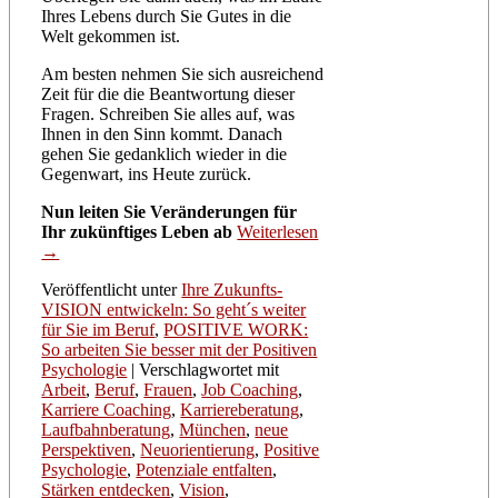
Ihres Lebens durch Sie Gutes in die
Welt gekommen ist.
Am besten nehmen Sie sich ausreichend
Zeit für die die Beantwortung dieser
Fragen. Schreiben Sie alles auf, was
Ihnen in den Sinn kommt. Danach
gehen Sie gedanklich wieder in die
Gegenwart, ins Heute zurück.
Nun leiten Sie Veränderungen für
Ihr zukünftiges Leben ab
Weiterlesen
→
Veröffentlicht unter
Ihre Zukunfts-
VISION entwickeln: So geht´s weiter
für Sie im Beruf
,
POSITIVE WORK:
So arbeiten Sie besser mit der Positiven
Psychologie
|
Verschlagwortet mit
Arbeit
,
Beruf
,
Frauen
,
Job Coaching
,
Karriere Coaching
,
Karriereberatung
,
Laufbahnberatung
,
München
,
neue
Perspektiven
,
Neuorientierung
,
Positive
Psychologie
,
Potenziale entfalten
,
Stärken entdecken
,
Vision
,