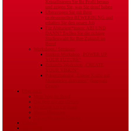
Kristallisieren Sie Ihr Profil heraus
und zeigen Sie, was Sie drauf haben
Überzeugen Sie mit Ihrer
professionellen BEWERBUNG und
erhalten Sie den neuen Job
Für Abiturient*innen: ABI UND
DANN? Treffen Sie die richtige
Studienwahl für Ihre Zukunft im
Beruf
Workshops / Seminare
Stärken-Workshop „POWER UP
YOUR FUTURE“
Zukunfts-Workshop „CREATE
YOUR VISION“
Präsenztraining „Eigene Kräfte mit
Mottozielen aktivieren“ (Integrata
Cegos)
Über mich
Mein Weg im Beruf
Das liegt mir am Herzen
So arbeite ich mit Ihnen
Meine Methoden
Das sagen meine Kunden
Kontakt
Impressum