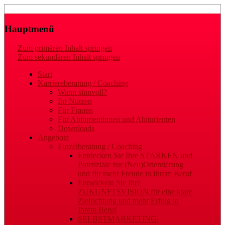
Laufbahn- und Karriereberatung
Gaby Regler
Hauptmenü
Zum primären Inhalt springen
Zum sekundären Inhalt springen
Start
Karriereberatung / Coaching
Wann sinnvoll?
Ihr Nutzen
Für Frauen
Für Abiturientinnen und Abiturienten
Downloads
Angebote
Einzelberatung / Coaching
Entdecken Sie Ihre STÄRKEN und
Potenziale zur (Neu)Orientierung
und für mehr Freude in Ihrem Beruf
Entwickeln Sie Ihre
ZUKUNFTSVISION für eine klare
Zielrichtung und mehr Erfolg in
Ihrem Beruf
SELBSTMARKETING: