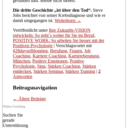
gefunden hast. Bleibe nicht stehen.“
Die dritte Geschichte „ist über den Tod“.
Steve
Jobs berichtet von seiner Krebsdiagnose und wie er
damit umgegangen ist.
Weiterlesen
→
Veröffentlicht unter
Ihre Zukunfts-VISION
entwickeln: So geht´s weiter für Sie im Beruf
,
POSITIVE WORK: So arbeiten Sie besser mit der
Positiven Psychologie
|
Verschlagwortet mit
#28daysofblogging
,
Berufung
,
Frauen
,
Job
Coaching
,
Karriere Coaching
,
Karriereberatung
,
München
,
Positive Emotionen
,
Positive
Psychologie
,
Sinn
,
Stärken Coaching
,
Stärken
entdecken
,
Stärken Seminar
,
Stärken Training
|
2
Antworten
Beitragsnavigation
←
Ältere Beiträge
Online-Coaching
Suchen Sie
gerade
Unterstützung