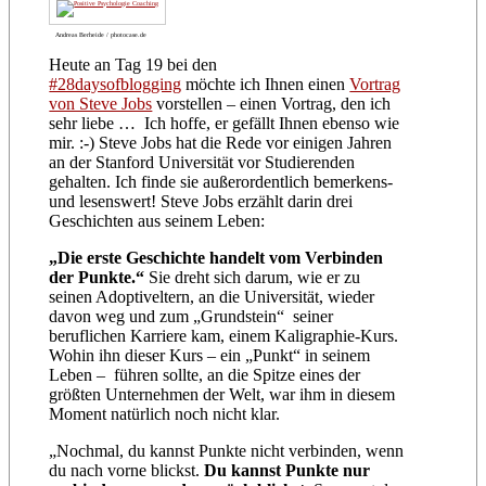
Andreas Berheide / photocase.de
Heute an Tag 19 bei den
#28daysofblogging
möchte ich Ihnen einen
Vortrag
von Steve Jobs
vorstellen – einen Vortrag, den ich
sehr liebe … Ich hoffe, er gefällt Ihnen ebenso wie
mir. :-) Steve Jobs hat die Rede
vor einigen Jahren
an der Stanford Universität vor Studierenden
gehalten. Ich finde sie außerordentlich bemerkens-
und lesenswert! Steve Jobs erzählt darin drei
Geschichten aus seinem Leben:
„Die erste Geschichte handelt vom Verbinden
der Punkte.“
Sie dreht sich darum, wie er zu
seinen Adoptiveltern, an die Universität, wieder
davon weg und zum „Grundstein“ seiner
beruflichen Karriere kam, einem Kaligraphie-Kurs.
Wohin ihn dieser Kurs – ein „Punkt“ in seinem
Leben – führen sollte, an die Spitze eines der
größten Unternehmen der Welt, war ihm in diesem
Moment natürlich noch nicht klar.
„Nochmal, du kannst Punkte nicht verbinden, wenn
du nach vorne blickst.
Du kannst Punkte nur