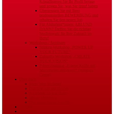
Kristallisieren Sie Ihr Profil heraus
und zeigen Sie, was Sie drauf haben
Überzeugen Sie mit Ihrer
professionellen BEWERBUNG und
erhalten Sie den neuen Job
Für Abiturient*innen: ABI UND
DANN? Treffen Sie die richtige
Studienwahl für Ihre Zukunft im
Beruf
Workshops / Seminare
Stärken-Workshop „POWER UP
YOUR FUTURE“
Zukunfts-Workshop „CREATE
YOUR VISION“
Präsenztraining „Eigene Kräfte mit
Mottozielen aktivieren“ (Integrata
Cegos)
Über mich
Mein Weg im Beruf
Das liegt mir am Herzen
So arbeite ich mit Ihnen
Meine Methoden
Das sagen meine Kunden
Kontakt
Impressum