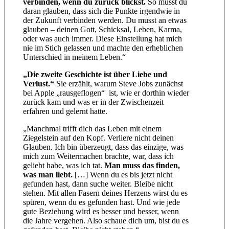
verbinden, wenn du zurück blickst.
So musst du
daran glauben, dass sich die Punkte irgendwie in
der Zukunft verbinden werden. Du musst an etwas
glauben – deinen Gott, Schicksal, Leben, Karma,
oder was auch immer. Diese Einstellung hat mich
nie im Stich gelassen und machte den erheblichen
Unterschied in meinem Leben.“
„Die zweite Geschichte ist über Liebe und
Verlust.“
Sie erzählt, warum Steve Jobs zunächst
bei Apple „rausgeflogen“ ist, wie er dorthin wieder
zurück kam und was er in der Zwischenzeit
erfahren und gelernt hatte.
„Manchmal trifft dich das Leben mit einem
Ziegelstein auf den Kopf. Verliere nicht deinen
Glauben. Ich bin überzeugt, dass das einzige, was
mich zum Weitermachen brachte, war, dass ich
geliebt habe, was ich tat.
Man muss das finden,
was man liebt.
[…] Wenn du es bis jetzt nicht
gefunden hast, dann suche weiter. Bleibe nicht
stehen. Mit allen Fasern deines Herzens wirst du es
spüren, wenn du es gefunden hast. Und wie jede
gute Beziehung wird es besser und besser, wenn
die Jahre vergehen. Also schaue dich um, bist du es