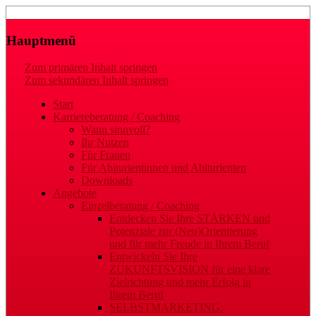
Laufbahn- und Karriereberatung
Gaby Regler
Hauptmenü
Zum primären Inhalt springen
Zum sekundären Inhalt springen
Start
Karriereberatung / Coaching
Wann sinnvoll?
Ihr Nutzen
Für Frauen
Für Abiturientinnen und Abiturienten
Downloads
Angebote
Einzelberatung / Coaching
Entdecken Sie Ihre STÄRKEN und
Potenziale zur (Neu)Orientierung
und für mehr Freude in Ihrem Beruf
Entwickeln Sie Ihre
ZUKUNFTSVISION für eine klare
Zielrichtung und mehr Erfolg in
Ihrem Beruf
SELBSTMARKETING: