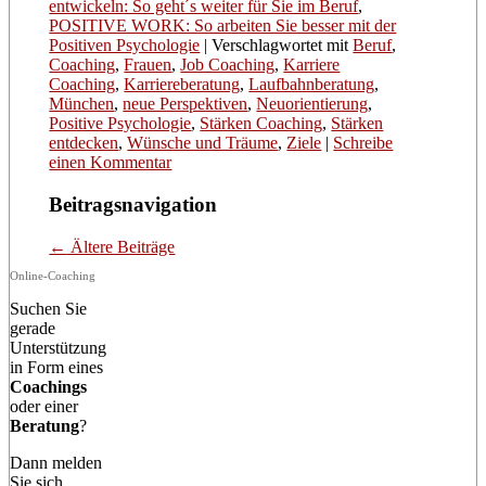
entwickeln: So geht´s weiter für Sie im Beruf
,
POSITIVE WORK: So arbeiten Sie besser mit der
Positiven Psychologie
|
Verschlagwortet mit
Beruf
,
Coaching
,
Frauen
,
Job Coaching
,
Karriere
Coaching
,
Karriereberatung
,
Laufbahnberatung
,
München
,
neue Perspektiven
,
Neuorientierung
,
Positive Psychologie
,
Stärken Coaching
,
Stärken
entdecken
,
Wünsche und Träume
,
Ziele
|
Schreibe
einen Kommentar
Beitragsnavigation
←
Ältere Beiträge
Online-Coaching
Suchen Sie
gerade
Unterstützung
in Form eines
Coachings
oder einer
Beratung
?
Dann melden
Sie sich