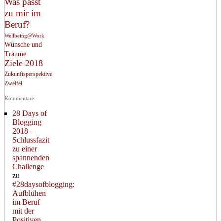
Was passt
zu mir im
Beruf?
Wellbeing@Work
Wünsche und
Träume
Ziele 2018
Zukunftsperspektive
Zweifel
Kommentare
28 Days of
Blogging
2018 –
Schlussfazit
zu einer
spannenden
Challenge
zu
#28daysofblogging:
Aufblühen
im Beruf
mit der
Positiven