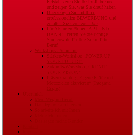
Kristallisieren Sie Ihr Profil heraus
und zeigen Sie, was Sie drauf haben
Überzeugen Sie mit Ihrer
professionellen BEWERBUNG und
erhalten Sie den neuen Job
Für Abiturient*innen: ABI UND
DANN? Treffen Sie die richtige
Studienwahl für Ihre Zukunft im
Beruf
Workshops / Seminare
Stärken-Workshop „POWER UP
YOUR FUTURE“
Zukunfts-Workshop „CREATE
YOUR VISION“
Präsenztraining „Eigene Kräfte mit
Mottozielen aktivieren“ (Integrata
Cegos)
Über mich
Mein Weg im Beruf
Das liegt mir am Herzen
So arbeite ich mit Ihnen
Meine Methoden
Das sagen meine Kunden
Kontakt
Impressum