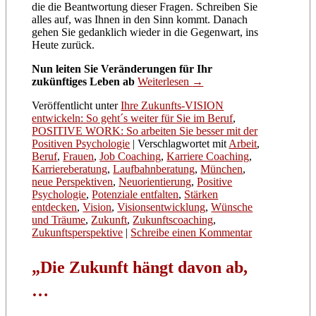
die die Beantwortung dieser Fragen. Schreiben Sie
alles auf, was Ihnen in den Sinn kommt. Danach
gehen Sie gedanklich wieder in die Gegenwart, ins
Heute zurück.
Nun leiten Sie Veränderungen für Ihr
zukünftiges Leben ab
Weiterlesen
→
Veröffentlicht unter
Ihre Zukunfts-VISION
entwickeln: So geht´s weiter für Sie im Beruf
,
POSITIVE WORK: So arbeiten Sie besser mit der
Positiven Psychologie
|
Verschlagwortet mit
Arbeit
,
Beruf
,
Frauen
,
Job Coaching
,
Karriere Coaching
,
Karriereberatung
,
Laufbahnberatung
,
München
,
neue Perspektiven
,
Neuorientierung
,
Positive
Psychologie
,
Potenziale entfalten
,
Stärken
entdecken
,
Vision
,
Visionsentwicklung
,
Wünsche
und Träume
,
Zukunft
,
Zukunftscoaching
,
Zukunftsperspektive
|
Schreibe einen Kommentar
„Die Zukunft hängt davon ab,
…