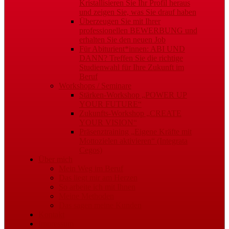
Kristallisieren Sie Ihr Profil heraus
und zeigen Sie, was Sie drauf haben
Überzeugen Sie mit Ihrer
professionellen BEWERBUNG und
erhalten Sie den neuen Job
Für Abiturient*innen: ABI UND
DANN? Treffen Sie die richtige
Studienwahl für Ihre Zukunft im
Beruf
Workshops / Seminare
Stärken-Workshop „POWER UP
YOUR FUTURE“
Zukunfts-Workshop „CREATE
YOUR VISION“
Präsenztraining „Eigene Kräfte mit
Mottozielen aktivieren“ (Integrata
Cegos)
Über mich
Mein Weg im Beruf
Das liegt mir am Herzen
So arbeite ich mit Ihnen
Meine Methoden
Das sagen meine Kunden
Kontakt
Impressum