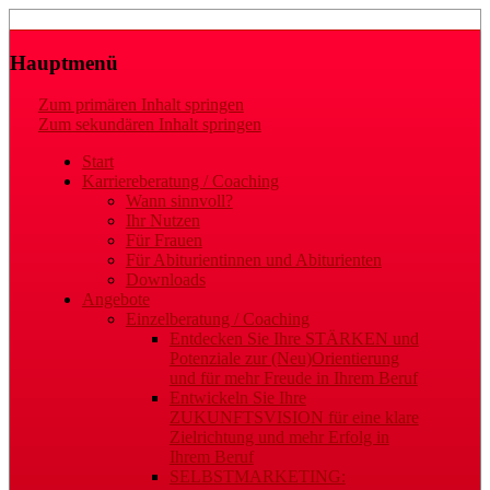
Laufbahn- und Karriereberatung
Gaby Regler
Hauptmenü
Zum primären Inhalt springen
Zum sekundären Inhalt springen
Start
Karriereberatung / Coaching
Wann sinnvoll?
Ihr Nutzen
Für Frauen
Für Abiturientinnen und Abiturienten
Downloads
Angebote
Einzelberatung / Coaching
Entdecken Sie Ihre STÄRKEN und
Potenziale zur (Neu)Orientierung
und für mehr Freude in Ihrem Beruf
Entwickeln Sie Ihre
ZUKUNFTSVISION für eine klare
Zielrichtung und mehr Erfolg in
Ihrem Beruf
SELBSTMARKETING: