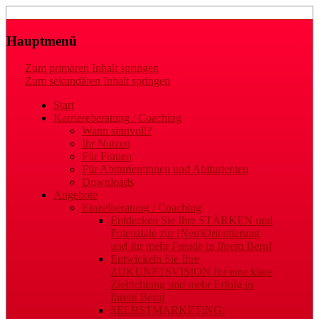
Laufbahn- und Karriereberatung
Gaby Regler
Hauptmenü
Zum primären Inhalt springen
Zum sekundären Inhalt springen
Start
Karriereberatung / Coaching
Wann sinnvoll?
Ihr Nutzen
Für Frauen
Für Abiturientinnen und Abiturienten
Downloads
Angebote
Einzelberatung / Coaching
Entdecken Sie Ihre STÄRKEN und
Potenziale zur (Neu)Orientierung
und für mehr Freude in Ihrem Beruf
Entwickeln Sie Ihre
ZUKUNFTSVISION für eine klare
Zielrichtung und mehr Erfolg in
Ihrem Beruf
SELBSTMARKETING: