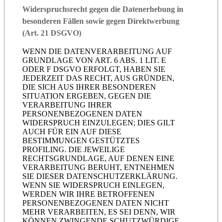
Widerspruchsrecht gegen die Datenerhebung in
besonderen Fällen sowie gegen Direktwerbung
(Art. 21 DSGVO)
WENN DIE DATENVERARBEITUNG AUF
GRUNDLAGE VON ART. 6 ABS. 1 LIT. E
ODER F DSGVO ERFOLGT, HABEN SIE
JEDERZEIT DAS RECHT, AUS GRÜNDEN,
DIE SICH AUS IHRER BESONDEREN
SITUATION ERGEBEN, GEGEN DIE
VERARBEITUNG IHRER
PERSONENBEZOGENEN DATEN
WIDERSPRUCH EINZULEGEN; DIES GILT
AUCH FÜR EIN AUF DIESE
BESTIMMUNGEN GESTÜTZTES
PROFILING. DIE JEWEILIGE
RECHTSGRUNDLAGE, AUF DENEN EINE
VERARBEITUNG BERUHT, ENTNEHMEN
SIE DIESER DATENSCHUTZERKLÄRUNG.
WENN SIE WIDERSPRUCH EINLEGEN,
WERDEN WIR IHRE BETROFFENEN
PERSONENBEZOGENEN DATEN NICHT
MEHR VERARBEITEN, ES SEI DENN, WIR
KÖNNEN ZWINGENDE SCHUTZWÜRDIGE