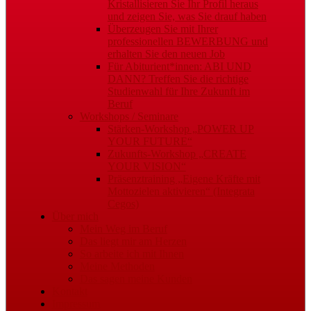
Kristallisieren Sie Ihr Profil heraus
und zeigen Sie, was Sie drauf haben
Überzeugen Sie mit Ihrer
professionellen BEWERBUNG und
erhalten Sie den neuen Job
Für Abiturient*innen: ABI UND
DANN? Treffen Sie die richtige
Studienwahl für Ihre Zukunft im
Beruf
Workshops / Seminare
Stärken-Workshop „POWER UP
YOUR FUTURE“
Zukunfts-Workshop „CREATE
YOUR VISION“
Präsenztraining „Eigene Kräfte mit
Mottozielen aktivieren“ (Integrata
Cegos)
Über mich
Mein Weg im Beruf
Das liegt mir am Herzen
So arbeite ich mit Ihnen
Meine Methoden
Das sagen meine Kunden
Kontakt
Impressum