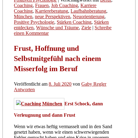
Coaching
,
Frauen
,
Job Coaching
,
Karriere
Coaching
,
Karriereberatung
,
Laufbahnberatung
,
München
,
neue Perspektiven
,
Neuorientierung
,
Positive Psychologie
,
Stärken Coaching
,
Stärken
entdecken
,
Wünsche und Träume
,
Ziele
|
Schreibe
einen Kommentar
Frust, Hoffnung und
Selbstmitgefühl nach einem
Misserfolg im Beruf
Veröffentlicht am
8. Juli 2020
von
Gaby Regler
Antworten
Erst Schock, dann
Verleugnung und dann Frust
Wenn wir etwas heftig vermasselt und in den Sand
gesetzt haben, wenn wir einen schwerwiegenden
Fehler gemacht haben und eine Krise in unserem