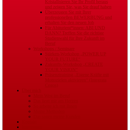
Kristallisieren Sie Ihr Profil heraus
und zeigen Sie, was Sie drauf haben
Überzeugen Sie mit Ihrer
professionellen BEWERBUNG und
erhalten Sie den neuen Job
Für Abiturient*innen: ABI UND
DANN? Treffen Sie die richtige
Studienwahl für Ihre Zukunft im
Beruf
Workshops / Seminare
Stärken-Workshop „POWER UP
YOUR FUTURE“
Zukunfts-Workshop „CREATE
YOUR VISION“
Präsenztraining „Eigene Kräfte mit
Mottozielen aktivieren“ (Integrata
Cegos)
Über mich
Mein Weg im Beruf
Das liegt mir am Herzen
So arbeite ich mit Ihnen
Meine Methoden
Das sagen meine Kunden
Kontakt
Impressum