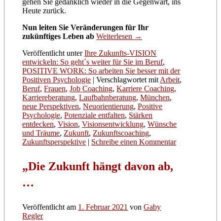
gehen Sie gedanklich wieder in die Gegenwart, ins
Heute zurück.
Nun leiten Sie Veränderungen für Ihr
zukünftiges Leben ab
Weiterlesen
→
Veröffentlicht unter
Ihre Zukunfts-VISION
entwickeln: So geht´s weiter für Sie im Beruf
,
POSITIVE WORK: So arbeiten Sie besser mit der
Positiven Psychologie
|
Verschlagwortet mit
Arbeit
,
Beruf
,
Frauen
,
Job Coaching
,
Karriere Coaching
,
Karriereberatung
,
Laufbahnberatung
,
München
,
neue Perspektiven
,
Neuorientierung
,
Positive
Psychologie
,
Potenziale entfalten
,
Stärken
entdecken
,
Vision
,
Visionsentwicklung
,
Wünsche
und Träume
,
Zukunft
,
Zukunftscoaching
,
Zukunftsperspektive
|
Schreibe einen Kommentar
„Die Zukunft hängt davon ab,
…
Veröffentlicht am
1. Februar 2021
von
Gaby
Regler