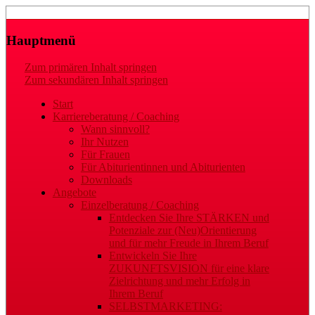
Laufbahn- und Karriereberatung
Gaby Regler
Hauptmenü
Zum primären Inhalt springen
Zum sekundären Inhalt springen
Start
Karriereberatung / Coaching
Wann sinnvoll?
Ihr Nutzen
Für Frauen
Für Abiturientinnen und Abiturienten
Downloads
Angebote
Einzelberatung / Coaching
Entdecken Sie Ihre STÄRKEN und
Potenziale zur (Neu)Orientierung
und für mehr Freude in Ihrem Beruf
Entwickeln Sie Ihre
ZUKUNFTSVISION für eine klare
Zielrichtung und mehr Erfolg in
Ihrem Beruf
SELBSTMARKETING: