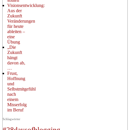
sollten
Visionsentwicklung:
Aus der
Zukunft
Veränderungen
für heute
ableiten –
eine
Übung
„Die
Zukunft
hängt
davon ab,
…
Frust,
Hoffnung
und
Selbstmitgefühl
nach
einem
Misserfolg
im Beruf
Schlagwörter
#28daysofblogging