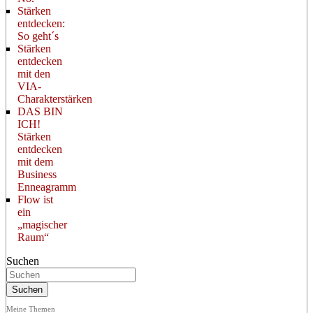
Stärken
entdecken:
So geht´s
Stärken
entdecken
mit den
VIA-
Charakterstärken
DAS BIN
ICH!
Stärken
entdecken
mit dem
Business
Enneagramm
Flow ist
ein
„magischer
Raum“
Suchen
Meine Themen