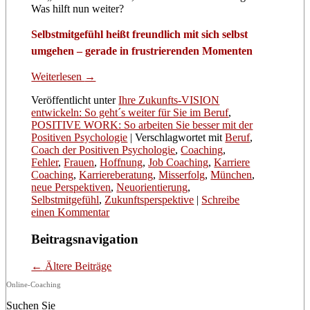
Was hilft nun weiter?
Selbstmitgefühl heißt freundlich mit sich selbst
umgehen – gerade in frustrierenden Momenten
Weiterlesen
→
Veröffentlicht unter
Ihre Zukunfts-VISION
entwickeln: So geht´s weiter für Sie im Beruf
,
POSITIVE WORK: So arbeiten Sie besser mit der
Positiven Psychologie
|
Verschlagwortet mit
Beruf
,
Coach der Positiven Psychologie
,
Coaching
,
Fehler
,
Frauen
,
Hoffnung
,
Job Coaching
,
Karriere
Coaching
,
Karriereberatung
,
Misserfolg
,
München
,
neue Perspektiven
,
Neuorientierung
,
Selbstmitgefühl
,
Zukunftsperspektive
|
Schreibe
einen Kommentar
Beitragsnavigation
←
Ältere Beiträge
Online-Coaching
Suchen Sie