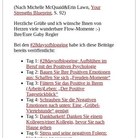
(Nach Michelle McQuaid&Erin Lawn,
Your
Strengths Blueprint
, S. 92)
Herzliche Grüße und ich wünsche Ihnen von
Herzen viele wunderbare Flow-Momente :-)
Ihre/Eure Gaby Regler
Bei den
#28daysofblogging
habe ich diese Beiträge
bereits veröffentlicht:
Tag 1:
#28daysofblogging: Aufblühen im
Beruf mit der Positiven Psychologie
Tag 2:
Bauen Sie Ihre Positiven Emotionen
aus: Schaffen Sie sich „Freuden-Momente“
Tag 3:
Füttern Sie das Positive in Ihrem
(Arbeits)Leben: „Der Positive
Tagesrückblick“
Tag 4:
Schrauben Sie die Negativen
Emotionen nach unten: Eine „Grübel-
Viertelstunde“ genügt
Tag 5:
Dankbarkeit! Danken Sie einem
Kollegen/einer Kollegin, bevor Sie nach
Hause gehen
Tag 6:
Stress und seine negativen Folgen: