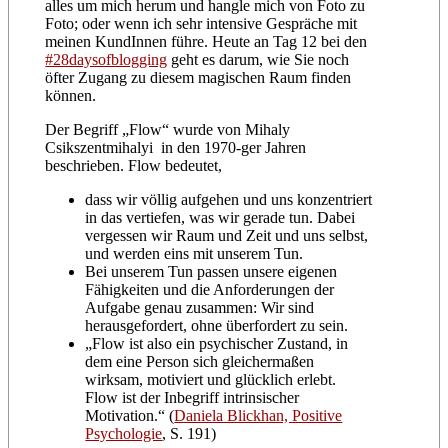
alles um mich herum und hangle mich von Foto zu
Foto; oder wenn ich sehr intensive Gespräche mit
meinen KundInnen führe. Heute an Tag 12 bei den
#28daysofblogging
geht es darum, wie Sie noch
öfter Zugang zu diesem magischen Raum finden
können.
Der Begriff „Flow“ wurde von Mihaly
Csikszentmihalyi in den 1970-ger Jahren
beschrieben. Flow bedeutet,
dass wir völlig aufgehen und uns konzentriert
in das vertiefen, was wir gerade tun. Dabei
vergessen wir Raum und Zeit und uns selbst,
und werden eins mit unserem Tun.
Bei unserem Tun passen unsere eigenen
Fähigkeiten und die Anforderungen der
Aufgabe genau zusammen: Wir sind
herausgefordert, ohne überfordert zu sein.
„Flow ist also ein psychischer Zustand, in
dem eine Person sich gleichermaßen
wirksam, motiviert und glücklich erlebt.
Flow ist der Inbegriff intrinsischer
Motivation.“ (
Daniela Blickhan, Positive
Psychologie
, S. 191)