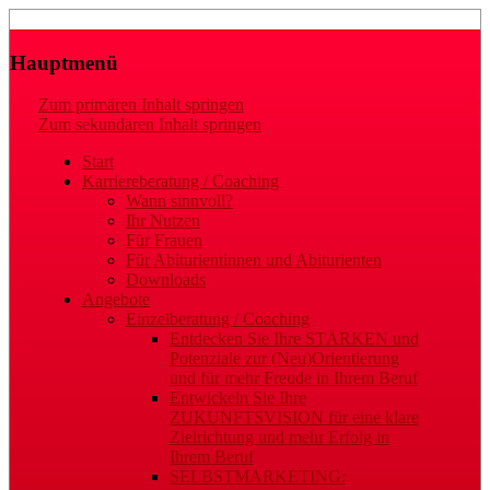
Laufbahn- und Karriereberatung
Gaby Regler
Hauptmenü
Zum primären Inhalt springen
Zum sekundären Inhalt springen
Start
Karriereberatung / Coaching
Wann sinnvoll?
Ihr Nutzen
Für Frauen
Für Abiturientinnen und Abiturienten
Downloads
Angebote
Einzelberatung / Coaching
Entdecken Sie Ihre STÄRKEN und
Potenziale zur (Neu)Orientierung
und für mehr Freude in Ihrem Beruf
Entwickeln Sie Ihre
ZUKUNFTSVISION für eine klare
Zielrichtung und mehr Erfolg in
Ihrem Beruf
SELBSTMARKETING: