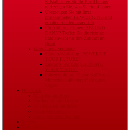
Kristallisieren Sie Ihr Profil heraus
und zeigen Sie, was Sie drauf haben
Überzeugen Sie mit Ihrer
professionellen BEWERBUNG und
erhalten Sie den neuen Job
Für Abiturient*innen: ABI UND
DANN? Treffen Sie die richtige
Studienwahl für Ihre Zukunft im
Beruf
Workshops / Seminare
Stärken-Workshop „POWER UP
YOUR FUTURE“
Zukunfts-Workshop „CREATE
YOUR VISION“
Präsenztraining „Eigene Kräfte mit
Mottozielen aktivieren“ (Integrata
Cegos)
Über mich
Mein Weg im Beruf
Das liegt mir am Herzen
So arbeite ich mit Ihnen
Meine Methoden
Das sagen meine Kunden
Kontakt
Impressum