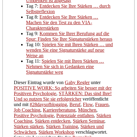
Umdenken ist angesagt
Tag 7:
Entdecken Sie Ihre Stärken … durch
Selbstreflexion
Tag 8:
Entdecken Sie Ihre Stärken …
Machen Sie den Test zu den VIA-
Charakterstärken
Tag 9:
Kommen Sie Ihrer Berufung auf die
Spur: Finden Sie Ihre Signaturstärken heraus
Tag 10:
Spielen Sie mit Ihren Stärken … und
wenden Sie eine Signaturstärke auf neue
Weise an
Tag 11:
Spielen Sie mit Ihren Stärken …
Nehmen Sie sich in Gedanken eine
Signaturstärke weg
Dieser Eintrag wurde von
Gaby Regler
unter
POSITIVE WORK: So arbeiten Sie besser mit der
Positiven Psychologie
,
STÄRKEN: Das sind Ihre!
Und so nutzen Sie sie erfolgreicher
veröffentlicht
und mit
#28daysofblogging
,
Beruf
,
Flow
,
Frauen
,
Job Coaching
,
Karriereberatung
,
München
,
Positive Psychologie
,
Potenziale entfalten
,
Stärken
Coaching
,
Stärken entdecken
,
Stärken Seminar
,
Stärken stärken
,
Stärken Training
,
Stärken und
Schwächen
,
Stärken Workshop
verschlagwortet.