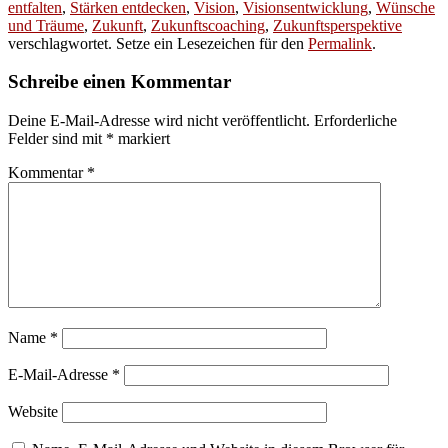
entfalten
,
Stärken entdecken
,
Vision
,
Visionsentwicklung
,
Wünsche
und Träume
,
Zukunft
,
Zukunftscoaching
,
Zukunftsperspektive
verschlagwortet. Setze ein Lesezeichen für den
Permalink
.
Schreibe einen Kommentar
Deine E-Mail-Adresse wird nicht veröffentlicht.
Erforderliche
Felder sind mit
*
markiert
Kommentar
*
Name
*
E-Mail-Adresse
*
Website