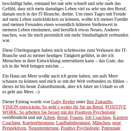
beschäftigt habe, entstand bei mir sehr schnell und sehr stark das
Gefühl, dass sich mein damaliges Leben viel zu sehr um den Beruf,
damals noch in der IT-Branche, drehte. Um eines Tages mit Freude
auf mein Leben zurückblicken zu können, wollte ich meiner Familie
und meinen Freunden einen wesentlich höheren Stellenwert in
meinem Leben einräumen, und beruflich etwas Neues, Anderes
machen, was für mich persönlich mit mehr Sinnhaftigkeit verbunden
war.
Diese Überlegungen haben mich schrittweise zum Verlassen der IT-
Branche und zu meiner heutigen Tätigkeit geführt, in der ich
Menschen in ihrer Entwicklung unterstützen kann – das Gute, das
ich in die Welt bringen möchte …
Ein Haus am Meer wollte auch ich gerne haben, um aufs Meer
schauen zu können und mich so mit der Welt verbunden zu fühlen –
dieses ist bis heute Zukunftsmusik, aber ich fahre im Urlaub so oft
es geht ans Meer. :-)
Dieser Eintrag wurde von
Gaby Regler
unter
Ihre Zukunfts-
VISION entwickeln: So geht´s weiter für Sie im Beruf
,
POSITIVE
WORK: So arbeiten Sie besser mit der Positiven Psychologie
veröffentlicht und mit
Arbeit
,
Beruf
,
Frauen
,
Job Coaching
,
Karriere
Coaching
,
Karriereberatung
,
Laufbahnberatung
,
München
,
neue
Perspektiven
,
Neuorientierung
,
Positive Psychologie
,
Potenziale