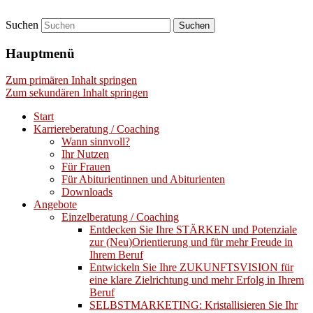
Suchen
Laufbahn- und Karriereberatung
Gaby Regler
Hauptmenü
Zum primären Inhalt springen
Zum sekundären Inhalt springen
Start
Karriereberatung / Coaching
Wann sinnvoll?
Ihr Nutzen
Für Frauen
Für Abiturientinnen und Abiturienten
Downloads
Angebote
Einzelberatung / Coaching
Entdecken Sie Ihre STÄRKEN und Potenziale
zur (Neu)Orientierung und für mehr Freude in
Ihrem Beruf
Entwickeln Sie Ihre ZUKUNFTSVISION für
eine klare Zielrichtung und mehr Erfolg in Ihrem
Beruf
SELBSTMARKETING: Kristallisieren Sie Ihr