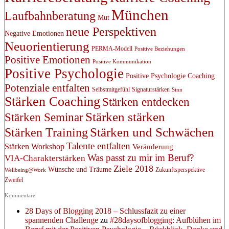
München
Laufbahnberatung
Mut
neue Perspektiven
Negative Emotionen
Neuorientierung
PERMA-Modell
Positive Beziehungen
Positive Emotionen
Positive Kommunikation
Positive Psychologie
Positive Psychologie Coaching
Potenziale entfalten
Selbstmitgefühl
Signaturstärken
Sinn
Stärken Coaching
Stärken entdecken
Stärken stärken
Stärken Seminar
Stärken und Schwächen
Stärken Training
Talente entfalten
Stärken Workshop
Veränderung
Was passt zu mir im Beruf?
VIA-Charakterstärken
Ziele 2018
Wünsche und Träume
Zukunftsperspektive
Wellbeing@Work
Zweifel
Kommentare
28 Days of Blogging 2018 – Schlussfazit zu einer
spannenden Challenge
zu
#28daysofblogging: Aufblühen im