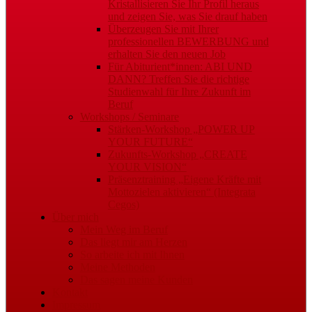
Kristallisieren Sie Ihr Profil heraus
und zeigen Sie, was Sie drauf haben
Überzeugen Sie mit Ihrer
professionellen BEWERBUNG und
erhalten Sie den neuen Job
Für Abiturient*innen: ABI UND
DANN? Treffen Sie die richtige
Studienwahl für Ihre Zukunft im
Beruf
Workshops / Seminare
Stärken-Workshop „POWER UP
YOUR FUTURE“
Zukunfts-Workshop „CREATE
YOUR VISION“
Präsenztraining „Eigene Kräfte mit
Mottozielen aktivieren“ (Integrata
Cegos)
Über mich
Mein Weg im Beruf
Das liegt mir am Herzen
So arbeite ich mit Ihnen
Meine Methoden
Das sagen meine Kunden
Kontakt
Impressum