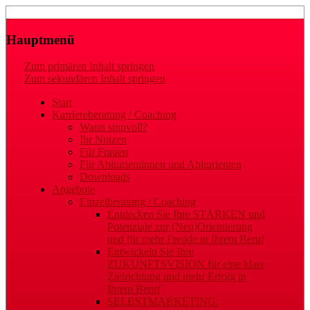
Laufbahn- und Karriereberatung
Gaby Regler
Hauptmenü
Zum primären Inhalt springen
Zum sekundären Inhalt springen
Start
Karriereberatung / Coaching
Wann sinnvoll?
Ihr Nutzen
Für Frauen
Für Abiturientinnen und Abiturienten
Downloads
Angebote
Einzelberatung / Coaching
Entdecken Sie Ihre STÄRKEN und
Potenziale zur (Neu)Orientierung
und für mehr Freude in Ihrem Beruf
Entwickeln Sie Ihre
ZUKUNFTSVISION für eine klare
Zielrichtung und mehr Erfolg in
Ihrem Beruf
SELBSTMARKETING: