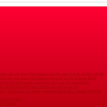
enziale zur (Neu)Orientierung und für mehr Freude in Ihrem Beruf
 für eine klare Zielrichtung und mehr Erfolg in Ihrem Beruf
e Ihr Profil heraus und zeigen Sie, was Sie drauf haben
nellen BEWERBUNG und erhalten Sie den neuen Job
 Treffen Sie die richtige Studienwahl für Ihre Zukunft im Beruf
YOUR FUTURE“
UR VISION“