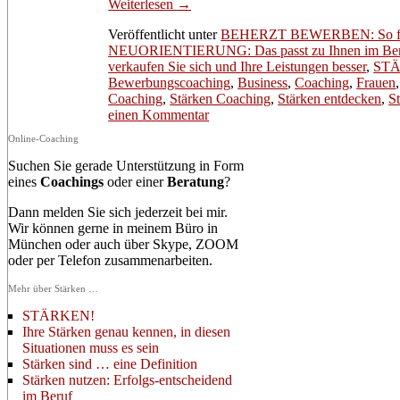
Weiterlesen
→
Veröffentlicht unter
BEHERZT BEWERBEN: So finde
NEUORIENTIERUNG: Das passt zu Ihnen im Be
verkaufen Sie sich und Ihre Leistungen besser
,
STÄR
Bewerbungscoaching
,
Business
,
Coaching
,
Frauen
Coaching
,
Stärken Coaching
,
Stärken entdecken
,
S
einen Kommentar
Online-Coaching
Suchen Sie gerade Unterstützung in Form
eines
Coachings
oder einer
Beratung
?
Dann melden Sie sich jederzeit bei mir.
Wir können gerne in meinem Büro in
München oder auch über Skype, ZOOM
oder per Telefon zusammenarbeiten.
Mehr über Stärken …
STÄRKEN!
Ihre Stärken genau kennen, in diesen
Situationen muss es sein
Stärken sind … eine Definition
Stärken nutzen: Erfolgs-entscheidend
im Beruf