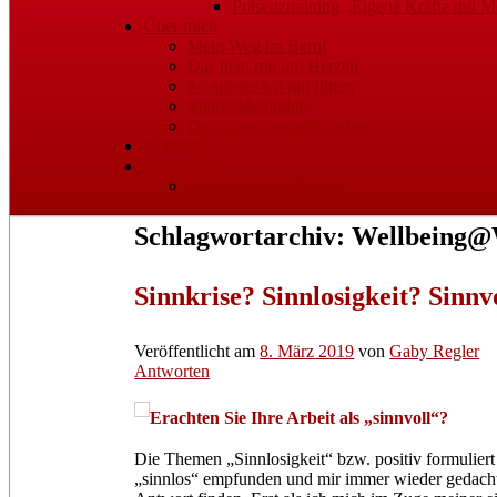
Präsenztraining „Eigene Kräfte mit Mo
Über mich
Mein Weg im Beruf
Das liegt mir am Herzen
So arbeite ich mit Ihnen
Meine Methoden
Das sagen meine Kunden
Kontakt
Impressum
Datenschutzerklärung
Schlagwortarchiv:
Wellbeing
Sinnkrise? Sinnlosigkeit? Sinnv
Veröffentlicht am
8. März 2019
von
Gaby Regler
Antworten
Erachten Sie Ihre Arbeit als „sinnvoll“?
Die Themen „Sinnlosigkeit“ bzw. positiv formuliert 
„sinnlos“ empfunden und mir immer wieder gedacht