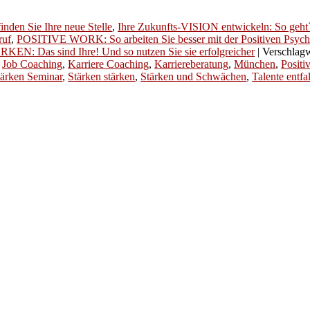
n Sie Ihre neue Stelle
,
Ihre Zukunfts-VISION entwickeln: So geht´s
ruf
,
POSITIVE WORK: So arbeiten Sie besser mit der Positiven Psych
KEN: Das sind Ihre! Und so nutzen Sie sie erfolgreicher
|
Verschlagw
,
Job Coaching
,
Karriere Coaching
,
Karriereberatung
,
München
,
Positi
tärken Seminar
,
Stärken stärken
,
Stärken und Schwächen
,
Talente entfa