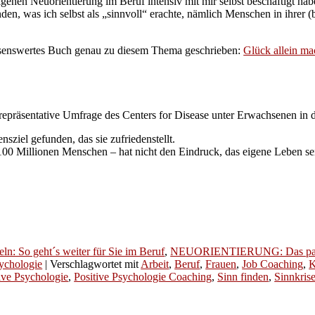
igenen Neuorientierung im Beruf intensiv mit mir selbst beschäftigt ha
den, was ich selbst als „sinnvoll“ erachte, nämlich Menschen in ihrer 
 lesenswertes Buch genau zu diesem Thema geschrieben:
Glück allein ma
ne repräsentative Umfrage des Centers for Disease unter Erwachsenen in
ziel gefunden, das sie zufriedenstellt.
 100 Millionen Menschen – hat nicht den Eindruck, das eigene Leben sei
n: So geht´s weiter für Sie im Beruf
,
NEUORIENTIERUNG: Das passt
sychologie
|
Verschlagwortet mit
Arbeit
,
Beruf
,
Frauen
,
Job Coaching
,
K
ive Psychologie
,
Positive Psychologie Coaching
,
Sinn finden
,
Sinnkris