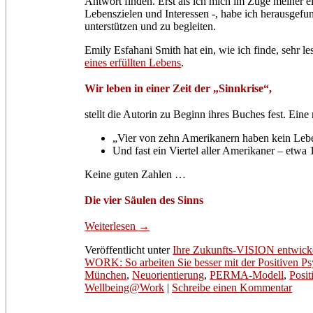
Antwort finden. Erst als ich mich im Zuge meiner e
Lebenszielen und Interessen -, habe ich herausgefun
unterstützen und zu begleiten.
Emily Esfahani Smith hat ein, wie ich finde, sehr
eines erfüllten Lebens
.
Wir leben in einer Zeit der „Sinnkrise“,
stellt die Autorin zu Beginn ihres Buches fest. Ei
„Vier von zehn Amerikanern haben kein Lebens
Und fast ein Viertel aller Amerikaner – etwa
Keine guten Zahlen …
Die vier Säulen des Sinns
Weiterlesen
→
Veröffentlicht unter
Ihre Zukunfts-VISION entwickel
WORK: So arbeiten Sie besser mit der Positiven P
München
,
Neuorientierung
,
PERMA-Modell
,
Posit
Wellbeing@Work
|
Schreibe einen Kommentar