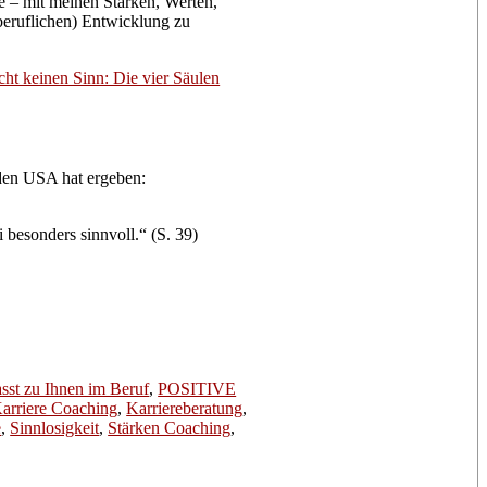
be – mit meinen Stärken, Werten,
(beruflichen) Entwicklung zu
cht keinen Sinn: Die vier Säulen
 den USA hat ergeben:
 besonders sinnvoll.“ (S. 39)
 zu Ihnen im Beruf
,
POSITIVE
arriere Coaching
,
Karriereberatung
,
e
,
Sinnlosigkeit
,
Stärken Coaching
,