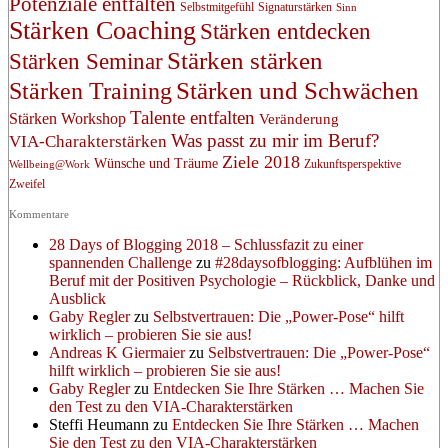
Potenziale entfalten
Selbstmitgefühl
Signaturstärken
Sinn
Stärken Coaching
Stärken entdecken
Stärken stärken
Stärken Seminar
Stärken und Schwächen
Stärken Training
Talente entfalten
Stärken Workshop
Veränderung
Was passt zu mir im Beruf?
VIA-Charakterstärken
Ziele 2018
Wünsche und Träume
Zukunftsperspektive
Wellbeing@Work
Zweifel
Kommentare
28 Days of Blogging 2018 – Schlussfazit zu einer
spannenden Challenge
zu
#28daysofblogging: Aufblühen im
Beruf mit der Positiven Psychologie – Rückblick, Danke und
Ausblick
Gaby Regler
zu
Selbstvertrauen: Die „Power-Pose“ hilft
wirklich – probieren Sie sie aus!
Andreas K Giermaier
zu
Selbstvertrauen: Die „Power-Pose“
hilft wirklich – probieren Sie sie aus!
Gaby Regler
zu
Entdecken Sie Ihre Stärken … Machen Sie
den Test zu den VIA-Charakterstärken
Steffi Heumann
zu
Entdecken Sie Ihre Stärken … Machen
Sie den Test zu den VIA-Charakterstärken