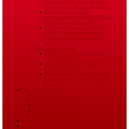
Kristallisieren Sie Ihr Profil heraus
und zeigen Sie, was Sie drauf haben
Überzeugen Sie mit Ihrer
professionellen BEWERBUNG und
erhalten Sie den neuen Job
Für Abiturient*innen: ABI UND
DANN? Treffen Sie die richtige
Studienwahl für Ihre Zukunft im
Beruf
Workshops / Seminare
Stärken-Workshop „POWER UP
YOUR FUTURE“
Zukunfts-Workshop „CREATE
YOUR VISION“
Präsenztraining „Eigene Kräfte mit
Mottozielen aktivieren“ (Integrata
Cegos)
Über mich
Mein Weg im Beruf
Das liegt mir am Herzen
So arbeite ich mit Ihnen
Meine Methoden
Das sagen meine Kunden
Kontakt
Impressum