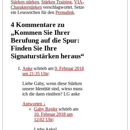
Stärken stärken
,
Stärken Training
,
VIA-
Charakterstärken
verschlagwortet. Setze
ein Lesezeichen für den
Permalink
.
4 Kommentare zu
„
Kommen Sie Ihrer
Berufung auf die Spur:
Finden Sie Ihre
Signaturstärken heraus
“
Anke
schrieb
am
9. Februar 2018
um 21:35 Uhr
:
Liebe Gaby, wenn diese Stärken
unsere Identität sind, wieso muss
ich die dann einüben? LG anke
Antworten
↓
Gaby Regler
schrieb
am
10. Februar 2018 um
12:02 Uhr
:
Liebe Anke!