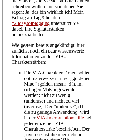
die Stärken, die Sie sich auf die Fahnen
schreiben wollen und von denen Sie
sagen: Ja, das bin wirklich ich! Mein
Beitrag an Tag 9 bei den
#28daysofblogging
unterstützt Sie
dabei, Ihre Signaturstärken
herauszuarbeiten.
Wie gestern bereits angekündigt, hier
zunächst noch ein paar wissenswerte
Informationen zu den VIA-
Charakterstärken:
Die VIA-Charakterstärken sollten
optimalerweise in ihrer „goldenen
Mitte“ (golden mean), d.h. im
richtigen Maß angewendet
werden: nicht zu wenig
(underuse) und nicht zu viel
(overuse). Der “underuse“, d.h.
die zu geringe Anwendung, wird
in der
VIA-Interpretationshilfe
bei
jeder einzelnen VIA-
Charakterstärke beschrieben. Der
„overuse“ ist die übertriebene