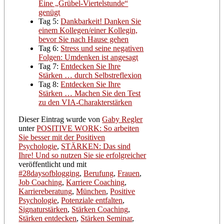
Eine „Grübel-Viertelstunde“
genügt
Tag 5:
Dankbarkeit! Danken Sie
einem Kollegen/einer Kollegin,
bevor Sie nach Hause gehen
Tag 6:
Stress und seine negativen
Folgen: Umdenken ist angesagt
Tag 7:
Entdecken Sie Ihre
Stärken … durch Selbstreflexion
Tag 8:
Entdecken Sie Ihre
Stärken … Machen Sie den Test
zu den VIA-Charakterstärken
Dieser Eintrag wurde von
Gaby Regler
unter
POSITIVE WORK: So arbeiten
Sie besser mit der Positiven
Psychologie
,
STÄRKEN: Das sind
Ihre! Und so nutzen Sie sie erfolgreicher
veröffentlicht und mit
#28daysofblogging
,
Berufung
,
Frauen
,
Job Coaching
,
Karriere Coaching
,
Karriereberatung
,
München
,
Positive
Psychologie
,
Potenziale entfalten
,
Signaturstärken
,
Stärken Coaching
,
Stärken entdecken
,
Stärken Seminar
,