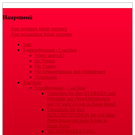
Laufbahn- und Karriereberatung
Gaby Regler
Hauptmenü
Zum primären Inhalt springen
Zum sekundären Inhalt springen
Start
Karriereberatung / Coaching
Wann sinnvoll?
Ihr Nutzen
Für Frauen
Für Abiturientinnen und Abiturienten
Downloads
Angebote
Einzelberatung / Coaching
Entdecken Sie Ihre STÄRKEN und
Potenziale zur (Neu)Orientierung
und für mehr Freude in Ihrem Beruf
Entwickeln Sie Ihre
ZUKUNFTSVISION für eine klare
Zielrichtung und mehr Erfolg in
Ihrem Beruf
SELBSTMARKETING: