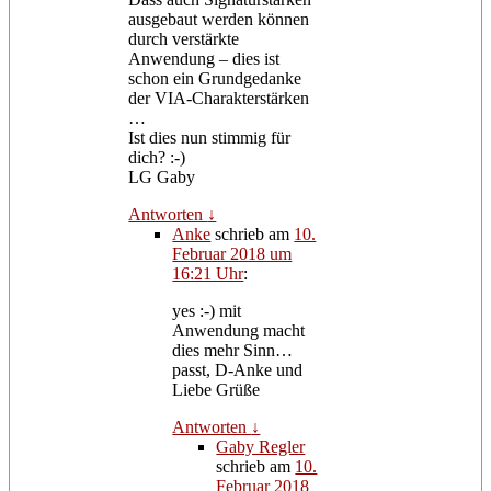
ausgebaut werden können
durch verstärkte
Anwendung – dies ist
schon ein Grundgedanke
der VIA-Charakterstärken
…
Ist dies nun stimmig für
dich? :-)
LG Gaby
Antworten
↓
Anke
schrieb
am
10.
Februar 2018 um
16:21 Uhr
:
yes :-) mit
Anwendung macht
dies mehr Sinn…
passt, D-Anke und
Liebe Grüße
Antworten
↓
Gaby Regler
schrieb
am
10.
Februar 2018