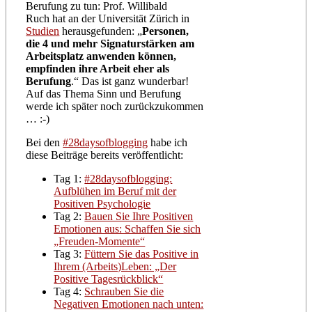
Berufung zu tun: Prof. Willibald
Ruch hat an der Universität Zürich in
Studien
herausgefunden: „
Personen,
die 4 und mehr Signaturstärken am
Arbeitsplatz anwenden können,
empfinden ihre Arbeit eher als
Berufung
.“ Das ist ganz wunderbar!
Auf das Thema Sinn und Berufung
werde ich später noch zurückzukommen
… :-)
Bei den
#28daysofblogging
habe ich
diese Beiträge bereits veröffentlicht:
Tag 1:
#28daysofblogging:
Aufblühen im Beruf mit der
Positiven Psychologie
Tag 2:
Bauen Sie Ihre Positiven
Emotionen aus: Schaffen Sie sich
„Freuden-Momente“
Tag 3:
Füttern Sie das Positive in
Ihrem (Arbeits)Leben: „Der
Positive Tagesrückblick“
Tag 4:
Schrauben Sie die
Negativen Emotionen nach unten: