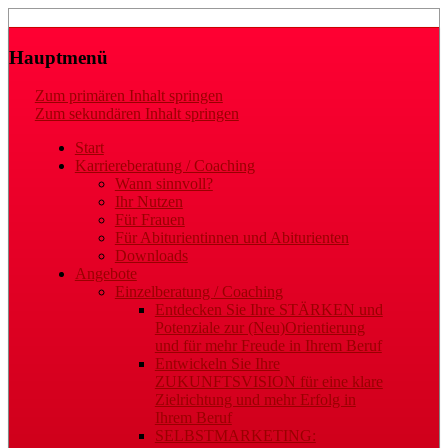
Laufbahn- und Karriereberatung
Gaby Regler
Hauptmenü
Zum primären Inhalt springen
Zum sekundären Inhalt springen
Start
Karriereberatung / Coaching
Wann sinnvoll?
Ihr Nutzen
Für Frauen
Für Abiturientinnen und Abiturienten
Downloads
Angebote
Einzelberatung / Coaching
Entdecken Sie Ihre STÄRKEN und
Potenziale zur (Neu)Orientierung
und für mehr Freude in Ihrem Beruf
Entwickeln Sie Ihre
ZUKUNFTSVISION für eine klare
Zielrichtung und mehr Erfolg in
Ihrem Beruf
SELBSTMARKETING: