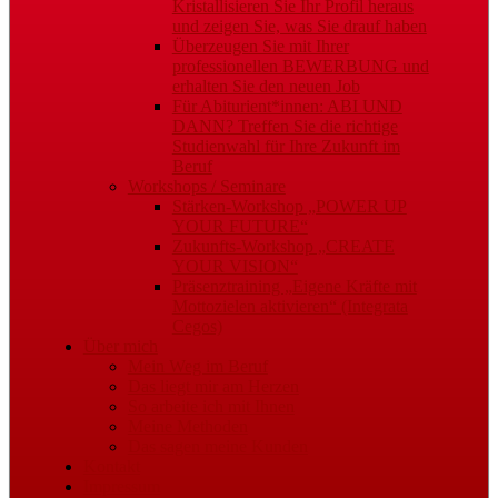
Kristallisieren Sie Ihr Profil heraus
und zeigen Sie, was Sie drauf haben
Überzeugen Sie mit Ihrer
professionellen BEWERBUNG und
erhalten Sie den neuen Job
Für Abiturient*innen: ABI UND
DANN? Treffen Sie die richtige
Studienwahl für Ihre Zukunft im
Beruf
Workshops / Seminare
Stärken-Workshop „POWER UP
YOUR FUTURE“
Zukunfts-Workshop „CREATE
YOUR VISION“
Präsenztraining „Eigene Kräfte mit
Mottozielen aktivieren“ (Integrata
Cegos)
Über mich
Mein Weg im Beruf
Das liegt mir am Herzen
So arbeite ich mit Ihnen
Meine Methoden
Das sagen meine Kunden
Kontakt
Impressum