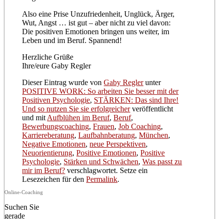
Also eine Prise Unzufriedenheit, Unglück, Ärger,
Wut, Angst … ist gut – aber nicht zu viel davon:
Die positiven Emotionen bringen uns weiter, im
Leben und im Beruf. Spannend!
Herzliche Grüße
Ihre/eure Gaby Regler
Dieser Eintrag wurde von
Gaby Regler
unter
POSITIVE WORK: So arbeiten Sie besser mit der
Positiven Psychologie
,
STÄRKEN: Das sind Ihre!
Und so nutzen Sie sie erfolgreicher
veröffentlicht
und mit
Aufblühen im Beruf
,
Beruf
,
Bewerbungscoaching
,
Frauen
,
Job Coaching
,
Karriereberatung
,
Laufbahnberatung
,
München
,
Negative Emotionen
,
neue Perspektiven
,
Neuorientierung
,
Positive Emotionen
,
Positive
Psychologie
,
Stärken und Schwächen
,
Was passt zu
mir im Beruf?
verschlagwortet. Setze ein
Lesezeichen für den
Permalink
.
Online-Coaching
Suchen Sie
gerade