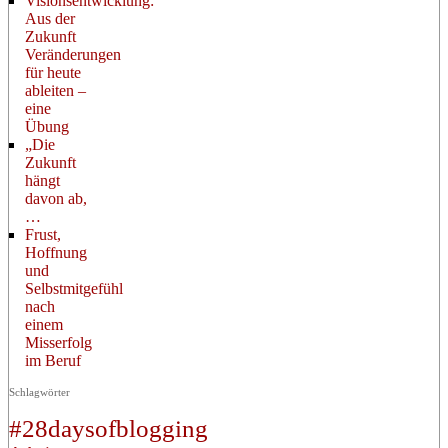
Visionsentwicklung:
Aus der
Zukunft
Veränderungen
für heute
ableiten –
eine
Übung
„Die
Zukunft
hängt
davon ab,
…
Frust,
Hoffnung
und
Selbstmitgefühl
nach
einem
Misserfolg
im Beruf
Schlagwörter
#28daysofblogging