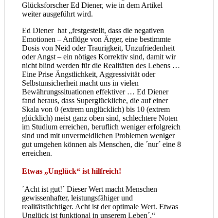
Glücksforscher Ed Diener, wie in dem Artikel
weiter ausgeführt wird.
Ed Diener hat „festgestellt, dass die negativen
Emotionen – Anflüge von Ärger, eine bestimmte
Dosis von Neid oder Traurigkeit, Unzufriedenheit
oder Angst – ein nötiges Korrektiv sind, damit wir
nicht blind werden für die Realitäten des Lebens …
Eine Prise Ängstlichkeit, Aggressivität oder
Selbstunsicherheit macht uns in vielen
Bewährungssituationen effektiver … Ed Diener
fand heraus, dass Superglückliche, die auf einer
Skala von 0 (extrem unglücklich) bis 10 (extrem
glücklich) meist ganz oben sind, schlechtere Noten
im Studium erreichen, beruflich weniger erfolgreich
sind und mit unvermeidlichen Problemen weniger
gut umgehen können als Menschen, die ´nur´ eine 8
erreichen.
Etwas „Unglück“ ist hilfreich!
´Acht ist gut!´ Dieser Wert macht Menschen
gewissenhafter, leistungsfähiger und
realitätstüchtiger. Acht ist der optimale Wert. Etwas
Unglück ist funktional in unserem Leben´.“